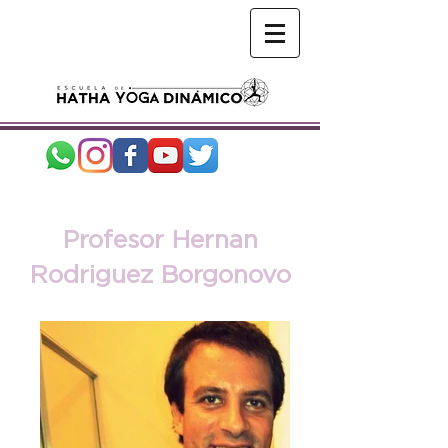
Profesor Hernan
Rodriguez Borgonovo