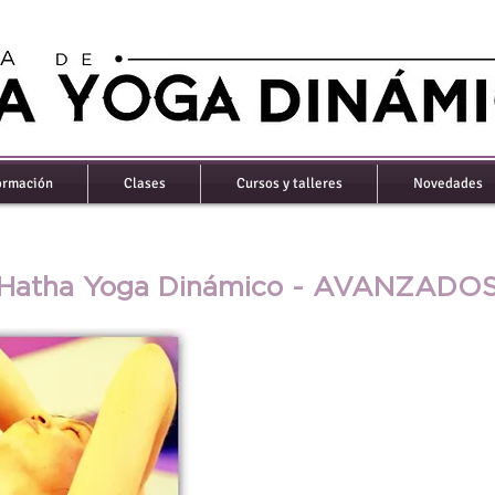
ormación
Clases
Cursos y talleres
Novedades
Hatha Yoga Dinámico - AVANZADO
Estas clases están dirigidas a
experiencia de practica avan
entrenamiento en la escuela de
estado físico. También son recome
en la Escuela u otros profesores 
sumarse, como así también a 