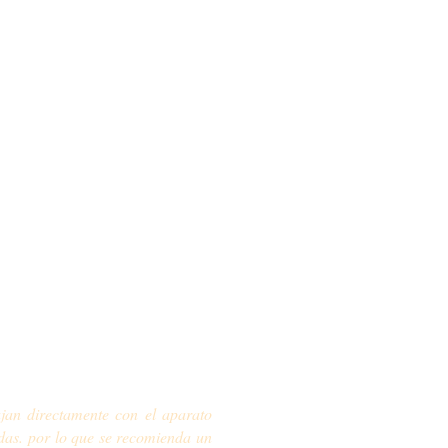
e la práctica busca la armonía e
dual y progresiva de cada alumno,
a, empezando por el propio cuerpo
ede malinterpretar el propósito
forzándose o exigiéndose de mas, y
ajan directamente con el aparato
das. por lo que se recomienda un