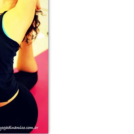
cursando la formación.
Estas clases acrecientan la estimul
del sistema de chakras, mejora de
en un gran aumento de absorcio
medio de la respiracion ujjayi, 
Vayu, y se termina con una 
meditación.La práctica es fluida,
aperturas de caderas y pecho, e
posturas invertidas, siempre ma
pranayama Ujjayi.Esta práctica efi
potencial más profundo cultivan
atención el momento presente, aqu
al generar dicho calor interno, c
equilibrio, flexibilidad y precisió
Yoga Dinámico, no hay forma de
forma dual, con esto queremos deci
o quitar el foco hacia otras cosas, 
practica en sí misma, y se puede ge
practica intensa genera una "Medi