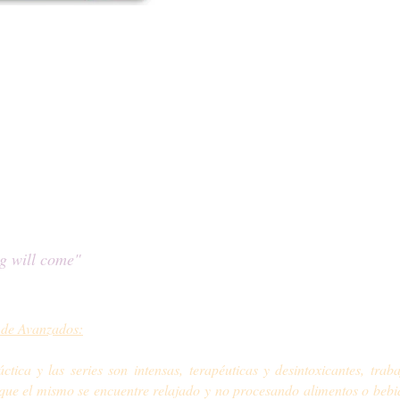
ten únicamente, practicantes con experiencia, ya que el propósito d
pio de "Ahimsa" o la no violencia, queremos cuidar de la evolución gra
ga como una competencia o una carrera, sino un arte de vivir en armoni
 un alumno experimentado, pero un alumno sin dicho conocimiento pu
ica con amabilidad, gracia y sutileza, y alguien no preparado estaría 
 físico, psíquico y mental​.
ng will come"
 de Avanzados:
tica y las series son intensas, terapéuticas y desintoxicantes, trab
que el mismo se encuentre relajado y no procesando alimentos o bebi