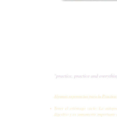
Es por este motivo que solo se admi
integridad, y basándonos en el princi
ya que la práctica del yoga no catalo
como primer peldaño.
Esto es sencillo de comprender para
último de esta práctica.
Un alumno avanzado realiza esta práct
por lo tanto generando un desequilibrio
"practice, practice and everythi
Algunas sugerencias para la Practica
Tener el estómago vacío: La autoprác
digestivo y es sumamente importante 