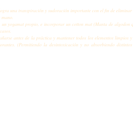
logra una transpiración y sudoración importante con el fin de eliminar
de mano.
un yogamat propio, e incorporar un cotton mat (Manta de algodon q
casos.
añarse antes de la práctica y mantener todos los elementos limpios 
rantes. (Permitiendo la desintoxicación y no absorbiendo distintos
la de Hatha Yoga Dinámico Argentina - Todos los derechos reservados -
bsas@ha