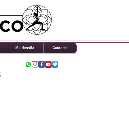
Multimedia
Contacto
S
 todos los alumnos con nivel y
zado y que tengan al menos un
 un año y se encuentren en buen
ndables para profesores recibidos
con práctica avanzada que quieran
los alumnos que se encuentran