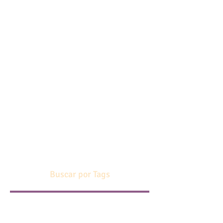
Buscar por Tags
1 de septiembre 2021
108 saludos al sol
15 septiembre
2 salas en san isidro
2012
2017
Acharya Sumedha Rani
Actividad gratuita