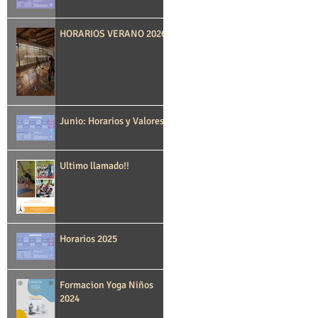
HORARIOS VERANO 2026
Junio: Horarios y Valores
Ultimo llamado!!
Horarios 2025
Formacion Yoga Niños
2024