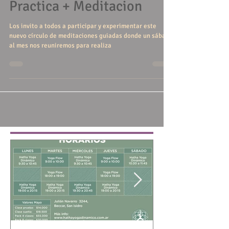
Primer encuentro de
Practica + Meditacion
Los invito a todos a participar y experimentar este
nuevo círculo de meditaciones guiadas donde un sábado
al mes nos reuniremos para realiza