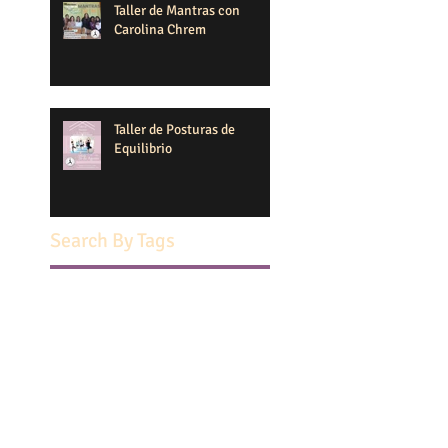
Taller de Mantras con
Carolina Chrem
Taller de Posturas de
Equilibrio
Search By Tags
1 de septiembre 2021
108 saludos al sol
15 septiembre
2 salas en san isidro
2012
2017
Acharya Sumedha Rani
Actividad gratuita
Actividad solidaria
Baile
Belen calvo
Bolson agroecologico
CHarla informativa 2019
CLases de Yoga para adolescentes en San Isidro