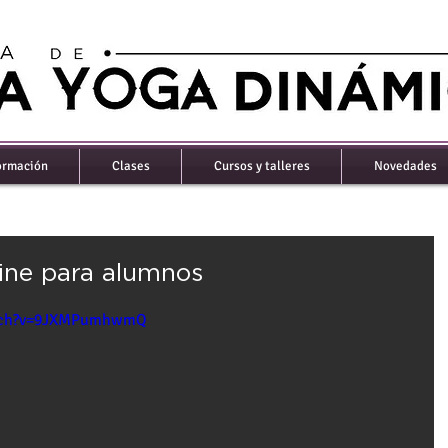
ormación
Clases
Cursos y talleres
Novedades
ine para alumnos
atch?v=9JXMPumhwmQ