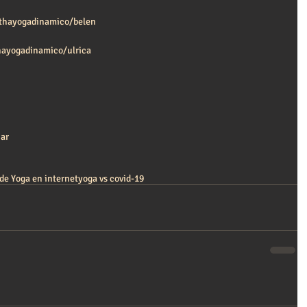
athayogadinamico/belen
hayogadinamico/ulrica
ar
de Yoga en internet
yoga vs covid-19