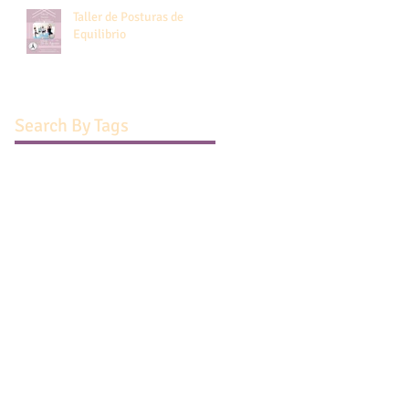
Taller de Posturas de
Equilibrio
Search By Tags
1 de septiembre 2021
108 saludos al sol
15 septiembre
2 salas en san isidro
2012
2017
Acharya Sumedha Rani
Actividad gratuita
Actividad solidaria
Baile
Belen calvo
Bolson agroecologico
CHarla informativa 2019
CLases de Yoga para adolescentes en San Isidro
Cantos
Carolina Chrem
Ceremonia Homa
Ceremonia de Fuego
Charla Informativa 2018
Ciclo de clases
Circulo de practica y meditacion